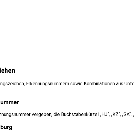
ichen
dungszeichen, Erkennungsnummern sowie Kombinationen aus Unt
snummer
nungsnummer vergeben, die Buchstabenkürzel „HJ“, „KZ“, „SA“, „
nburg